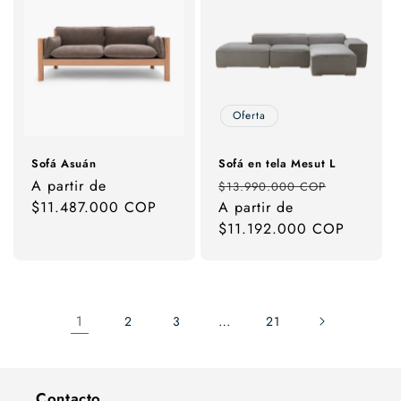
Oferta
Sofá Asuán
Sofá en tela Mesut L
Precio
A partir de
Precio
Precio
$13.990.000 COP
habitual
$11.487.000 COP
habitual
A partir de
de
$11.192.000 COP
oferta
1
…
2
3
21
Contacto