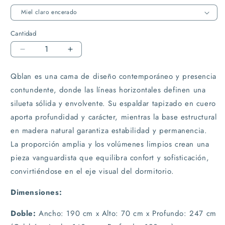
Cantidad
Reducir
Aumentar
cantidad
cantidad
para
para
Qblan es una cama de diseño contemporáneo y presencia
Cama
Cama
contundente, donde las líneas horizontales definen una
en
en
silueta sólida y envolvente. Su espaldar tapizado en cuero
cuero
cuero
aporta profundidad y carácter, mientras la base estructural
Qblan
Qblan
en madera natural garantiza estabilidad y permanencia.
La proporción amplia y los volúmenes limpios crean una
pieza vanguardista que equilibra confort y sofisticación,
convirtiéndose en el eje visual del dormitorio.
Dimensiones:
Doble:
Ancho: 190 cm x Alto: 70 cm x Profundo: 247 cm