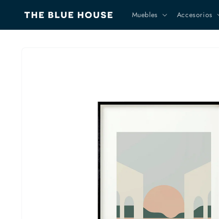
Ir
directamente
Muebles
Accesorios
al contenido
Ir
directamente
a la
información
del producto