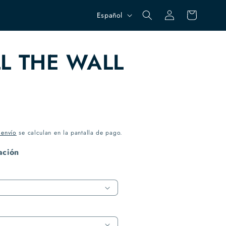
Iniciar
I
Carrito
Español
sesión
d
i
LL THE WALL
o
m
a
 envío
se calculan en la pantalla de pago.
ación