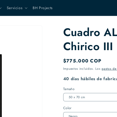
Servicios
BH Projects
Cuadro A
Chirico III
Precio
$775.000 COP
habitual
Impuestos incluidos. Los
gastos de
40 días hábiles de fabric
Tamaño
Color