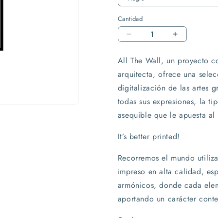
Cantidad
Reducir
Aumentar
cantidad
cantidad
para
para
All The Wall, un proyecto 
Cuadro
Cuadro
arquitecta, ofrece una selec
ALL
ALL
digitalización de las artes g
THE
THE
WALL
WALL
todas sus expresiones, la ti
Chirico
Chirico
asequible que le apuesta al 
III
III
It’s better printed!
Recorremos el mundo utiliza
impreso en alta calidad, es
armónicos, donde cada eleme
aportando un carácter cont