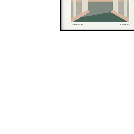
Abrir
elemento
multimedia
1
en
una
ventana
modal