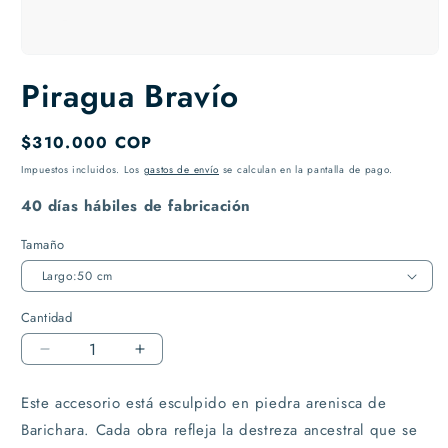
Abrir
elemento
Piragua Bravío
multimedia
1
en
una
Precio
$310.000 COP
ventana
habitual
modal
Impuestos incluidos. Los
gastos de envío
se calculan en la pantalla de pago.
40 días hábiles de fabricación
Tamaño
Cantidad
Reducir
Aumentar
cantidad
cantidad
para
para
Este accesorio está esculpido en piedra arenisca de
Piragua
Piragua
Barichara. Cada obra refleja la destreza ancestral que se
Bravío
Bravío