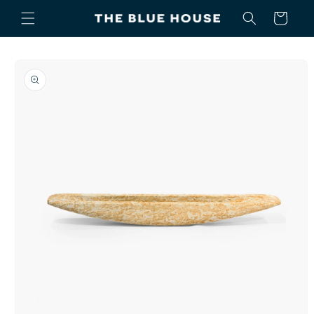
Ir
directamente
Carrito
al contenido
Ir
directamente
a la
información
del producto