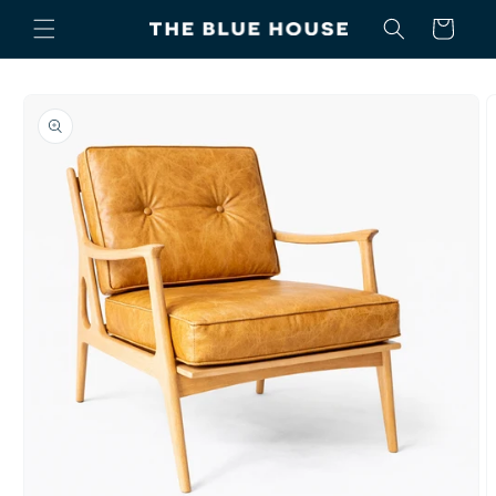
Ir
directamente
Carrito
al contenido
Ir
directamente
a la
información
del producto