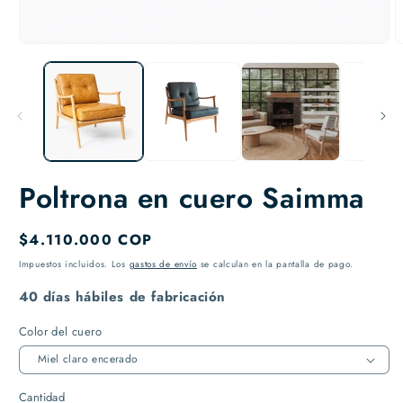
Abrir
A
elemento
e
multimedia
m
1
2
en
e
una
u
ventana
v
modal
m
Poltrona en cuero Saimma
Precio
$4.110.000 COP
habitual
Impuestos incluidos. Los
gastos de envío
se calculan en la pantalla de pago.
40 días hábiles de fabricación
Color del cuero
Cantidad