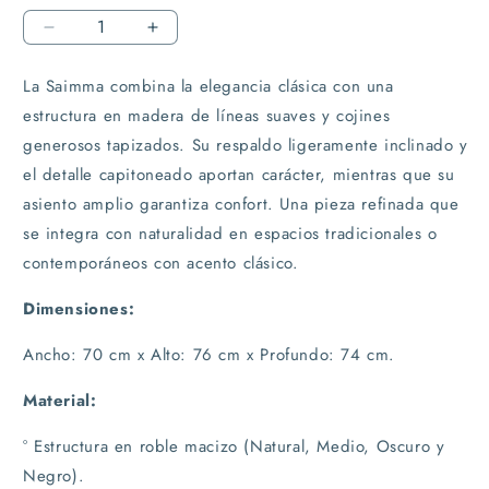
Reducir
Aumentar
cantidad
cantidad
para
para
La Saimma combina la elegancia clásica con una
Poltrona
Poltrona
estructura en madera de líneas suaves y cojines
en
en
generosos tapizados. Su respaldo ligeramente inclinado y
cuero
cuero
el detalle capitoneado aportan carácter, mientras que su
Saimma
Saimma
asiento amplio garantiza confort. Una pieza refinada que
se integra con naturalidad en espacios tradicionales o
contemporáneos con acento clásico.
Dimensiones:
Ancho: 70 cm x Alto: 76 cm x Profundo: 74 cm.
Material:
° Estructura en roble macizo (Natural, Medio, Oscuro y
Negro).